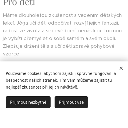
Pro děti
Máme dlouholetou zkušenost s vedením dětských
lekcí. Jóga učí děti odpočívat, rozvíjí jejich fantazii,
radost ze života a sebevědomí, nenásilnou formou
je vybízí přemýšlet o sobě samém a svém okolí.
Zlepšuje držení těla a učí děti zdravé pohybové
vzorce.
Používáme cookies, abychom zajistili správné fungování a
Více informací
bezpečnost našich stránek. Tím vám můžeme zajistit tu
nejlepší zkušenost při jejich návštěvě.
Přijmout nezbytné
Přijmout vše