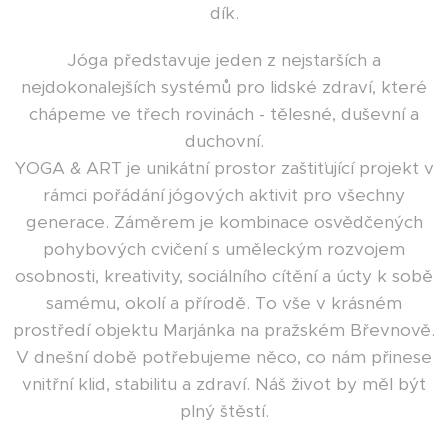
dík.
Jóga představuje jeden z nejstarších a
nejdokonalejších systémů pro lidské zdraví, které
chápeme ve třech rovinách - tělesné, duševní a
duchovní.
YOGA & ART je unikátní prostor zaštiťující projekt v
rámci pořádání jógových aktivit pro všechny
generace. Záměrem je kombinace osvědčených
pohybových cvičení s uměleckým rozvojem
osobnosti, kreativity, sociálního cítění a úcty k sobě
samému, okolí a přírodě. To vše v krásném
prostředí objektu Marjánka na pražském Břevnově.
V dnešní době potřebujeme něco, co nám přinese
vnitřní klid, stabilitu a zdraví. Náš život by měl být
plný štěstí.