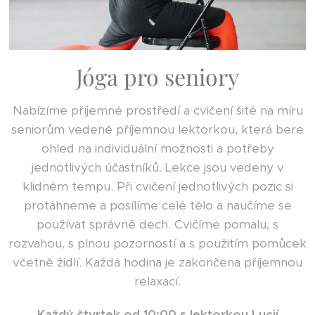
Jóga pro seniory
Nabízíme příjemné prostředí a cvičení šité na míru
seniorům vedené příjemnou lektorkou, která bere
ohled na individuální možnosti a potřeby
jednotlivých účastníků. Lekce jsou vedeny v
klidném tempu. Při cvičení jednotlivých pozic si
protáhneme a posílíme celé tělo a naučíme se
používat správně dech. Cvičíme pomalu, s
rozvahou, s plnou pozorností a s použitím pomůcek
včetně židlí. Každá hodina je zakončena příjemnou
relaxací.
Každý čtvrtek od 10:00 s lektorkou Lucií