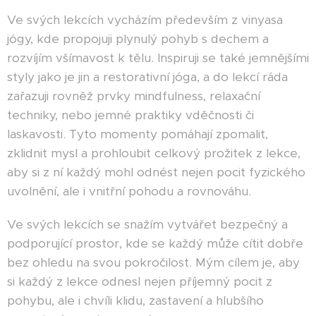
Ve svých lekcích vycházím především z vinyasa
jógy, kde propojuji plynulý pohyb s dechem a
rozvíjím všímavost k tělu. Inspiruji se také jemnějšími
styly jako je jin a restorativní jóga, a do lekcí ráda
zařazuji rovněž prvky mindfulness, relaxační
techniky, nebo jemné praktiky vděčnosti či
laskavosti. Tyto momenty pomáhají zpomalit,
zklidnit mysl a prohloubit celkový prožitek z lekce,
aby si z ní každý mohl odnést nejen pocit fyzického
uvolnění, ale i vnitřní pohodu a rovnováhu.
Ve svých lekcích se snažím vytvářet bezpečný a
podporující prostor, kde se každý může cítit dobře
bez ohledu na svou pokročilost. Mým cílem je, aby
si každý z lekce odnesl nejen příjemný pocit z
pohybu, ale i chvíli klidu, zastavení a hlubšího