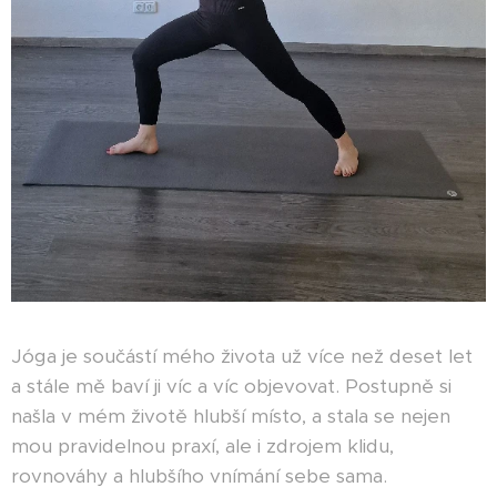
Jóga je součástí mého života už více než deset let
a stále mě baví ji víc a víc objevovat. Postupně si
našla v mém životě hlubší místo, a stala se nejen
mou pravidelnou praxí, ale i zdrojem klidu,
rovnováhy a hlubšího vnímání sebe sama.